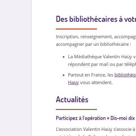
h
Des bibliothécaires à vo
a
n
Inscription, renseignement, accompag
d
accompagner par un bibliothécaire :
i
La Médiathèque Valentin Haüy vou
répondent par mail ou par télé
c
Partout en France, les
bibliothè
a
Haüy
vous attendent.
p
Actualités
.
J
Participez à l'opération « Dis-moi di
P
L’association Valentin Haüy s’associe à