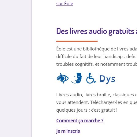
sur Éole
Des livres audio gratuits
Éole est une
bibliothèque
de livres ad
difficile du fait de leur handicap : déf
troubles cognitifs, et notamment trou
L
o
Livres audio, livres braille, classique
vous attendent. Téléchargez-les en que
g
quelques jours : c'est gratuit !
o
Comment ça marche ?
s
Je m'inscris